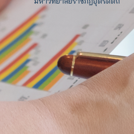
มหาวิทยาลัยราชภัฏอุตรดิตถ์