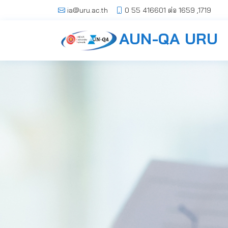
0 55 416601 ต่อ 1659 ,1719
ia@uru.ac.th
AUN-QA URU